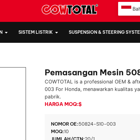
Ba
N
SISTEM LISTRIK
SUSPENSION & STEERING SYST
Pemasangan Mesin 50
COWTOTAL is a professional OEM & aft
003 For Honda
, menawarkan kualitas ya
pabrik.
HARGA MOQ:
$
NOMOR OE:
50824-S10-003
MOQ:
10
JUMLAH/CTN:
20/1