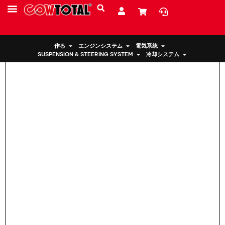
家
>
ホンダ用エンジンマウント 50824-S10-003
サービス
リソース
私たちについて
作る
エンジンシステム
電気系統
SUSPENSION & STEERING SYSTEM
冷却システム