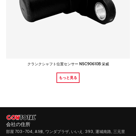
クランクシャフト位置センサー NSC90610B 栄威
もっと見る
会社の住所
部屋 703-704, A1棟, ワンダプラザ, いいえ. 393, 運城南路, 三元里