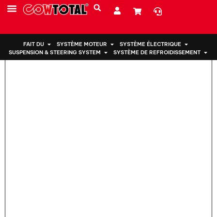
Maison
>
Support moteur 50824-S10-003 pour Honda
PRESTATIONS DE SERVICE
À PROPOS DE NOUS
FAIT DU
SYSTÈME MOTEUR
SYSTÈME ÉLECTRIQUE
SUSPENSION & STEERING SYSTEM
SYSTÈME DE REFROIDISSEMENT