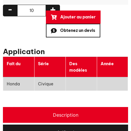
-
+
Ajouter au panier
Obtenez un devis
Application
Fait du
Série
Des
Année
modèles
Honda
Civique
Description