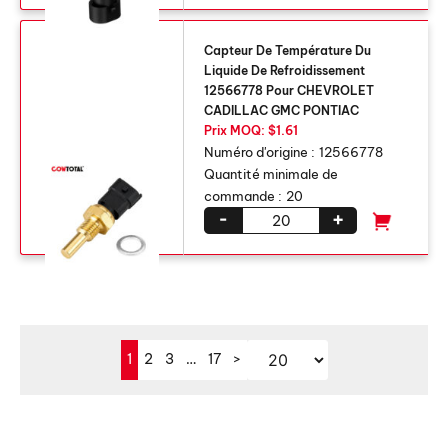
Capteur De Température Du
Liquide De Refroidissement
12566778 Pour CHEVROLET
CADILLAC GMC PONTIAC
Prix ​​MOQ: $1.61
Numéro d'origine :
12566778
Quantité minimale de
commande :
20
-
+
1
2
3
…
17
>