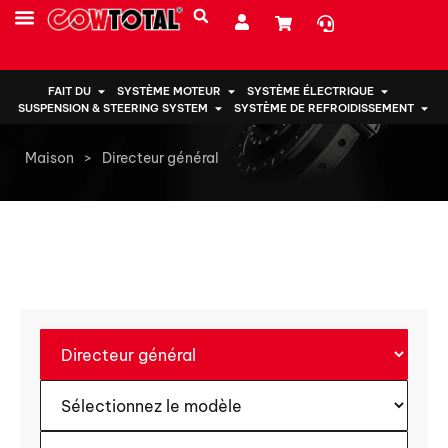
PRESTATIONS DE SERVICE
À PROPOS DE NOUS
FAIT DU
SYSTÈME MOTEUR
SYSTÈME ÉLECTRIQUE
SUSPENSION & STEERING SYSTEM
SYSTÈME DE REFROIDISSEMENT
Maison
>
Directeur général