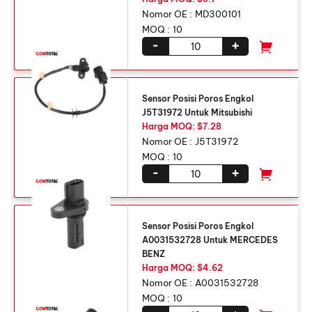
Nomor OE :
MD300101
MOQ :
10
-
+
Sensor Posisi Poros Engkol
J5T31972 Untuk Mitsubishi
Harga MOQ: $7.28
Nomor OE :
J5T31972
MOQ :
10
-
+
Sensor Posisi Poros Engkol
A0031532728 Untuk MERCEDES
BENZ
Harga MOQ: $4.62
Nomor OE :
A0031532728
MOQ :
10