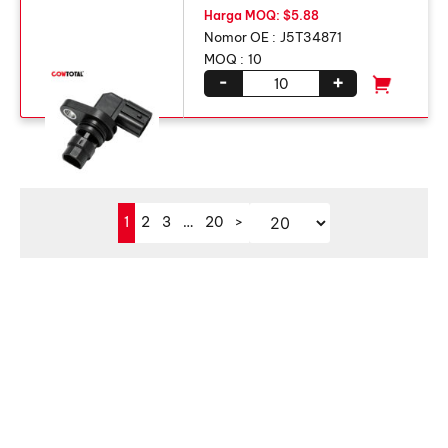
Harga MOQ: $5.88
Nomor OE :
J5T34871
MOQ :
10
-
+
1
2
3
…
20
>