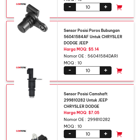
-
+
Sensor Posisi Poros Bubungan
56041584AF Untuk CHRYSLER
DODGE JEEP
Harga MOQ: $5.14
Nomor OE :
56041584DARI
MOQ :
10
-
+
Sensor Posisi Camshaft
299810282 Untuk JEEP
CHRYSLER DODGE
Harga MOQ: $7.05
Nomor OE :
299810282
MOQ :
10
-
+