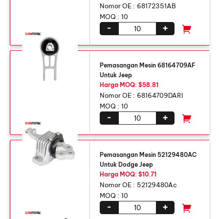
Nomor OE :
68172351AB
MOQ :
10
-
+
Pemasangan Mesin 68164709AF
Untuk Jeep
Harga MOQ: $58.81
Nomor OE :
68164709DARI
MOQ :
10
-
+
Pemasangan Mesin 52129480AC
Untuk Dodge Jeep
Harga MOQ: $10.71
Nomor OE :
52129480Ac
MOQ :
10
-
+