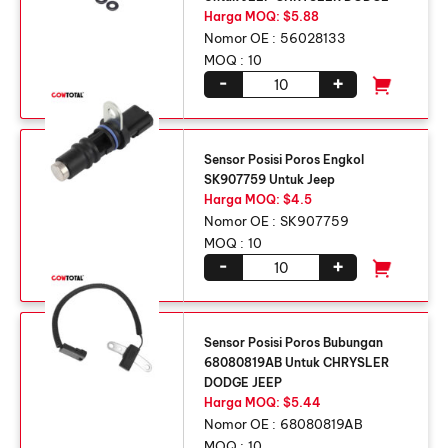
Harga MOQ: $5.88
Nomor OE :
56028133
MOQ :
10
-
+
Sensor Posisi Poros Engkol
SK907759 Untuk Jeep
Harga MOQ: $4.5
Nomor OE :
SK907759
MOQ :
10
-
+
Sensor Posisi Poros Bubungan
68080819AB Untuk CHRYSLER
DODGE JEEP
Harga MOQ: $5.44
Nomor OE :
68080819AB
MOQ :
10