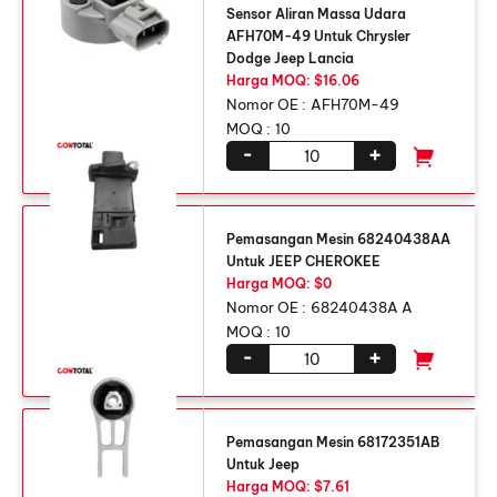
Sensor Aliran Massa Udara
AFH70M-49 Untuk Chrysler
Dodge Jeep Lancia
Harga MOQ: $16.06
Nomor OE :
AFH70M-49
MOQ :
10
-
+
Pemasangan Mesin 68240438AA
Untuk JEEP CHEROKEE
Harga MOQ: $0
Nomor OE :
68240438A A
MOQ :
10
-
+
Pemasangan Mesin 68172351AB
Untuk Jeep
Harga MOQ: $7.61