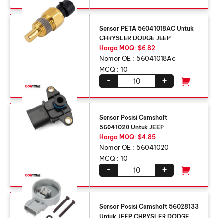
Sensor PETA 56041018AC Untuk
CHRYSLER DODGE JEEP
Harga MOQ: $6.82
Nomor OE :
56041018Ac
MOQ :
10
-
+
Sensor Posisi Camshaft
56041020 Untuk JEEP
Harga MOQ: $4.85
Nomor OE :
56041020
MOQ :
10
-
+
Sensor Posisi Camshaft 56028133
Untuk JEEP CHRYSLER DODGE