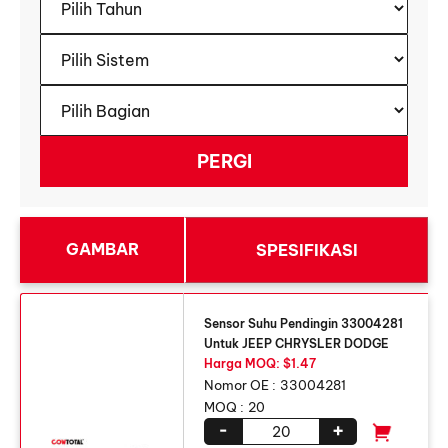
GAMBAR
SPESIFIKASI
Sensor Suhu Pendingin 33004281
Untuk JEEP CHRYSLER DODGE
Harga MOQ: $1.47
Nomor OE :
33004281
MOQ :
20
-
+