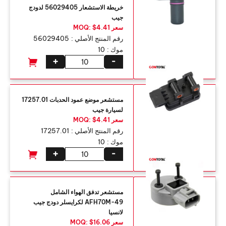
خريطة الاستشعار 56029405 لدودج
جيب
سعر MOQ: $4.41
رقم المنتج الأصلي :
56029405
موك :
10
+
-
مستشعر موضع عمود الحدبات 17257.01
لسيارة جيب
سعر MOQ: $4.41
رقم المنتج الأصلي :
17257.01
موك :
10
+
-
مستشعر تدفق الهواء الشامل
AFH70M-49 لكرايسلر دودج جيب
لانسيا
سعر MOQ: $16.06