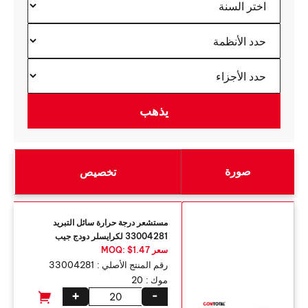
صورة
تخصيص
مستشعر درجة حرارة سائل التبريد
33004281 لكرايسلر دودج جيب
سعر MOQ: $1.47
رقم المنتج الأصلي :
33004281
موك :
20
+
-