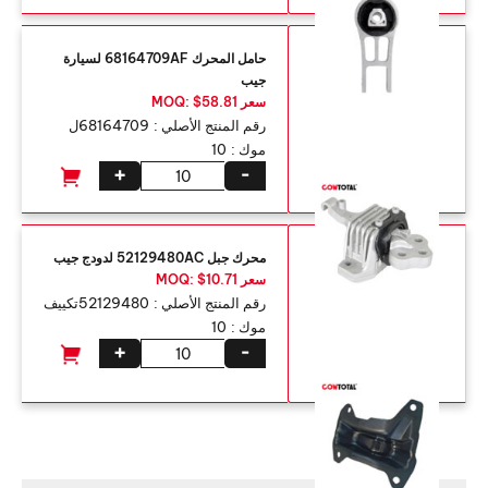
حامل المحرك 68164709AF لسيارة
جيب
سعر MOQ: $58.81
رقم المنتج الأصلي :
68164709ل
موك :
10
+
-
محرك جبل 52129480AC لدودج جيب
سعر MOQ: $10.71
رقم المنتج الأصلي :
52129480تكييف
موك :
10
+
-