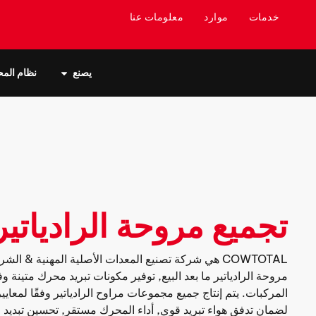
خدمات
موارد
معلومات عنا
يصنع
نظام الم
تجميع مروحة الرادياتير
COWTOTAL هي شركة تصنيع المعدات الأصلية المهنية & ا
مروحة الرادياتير ما بعد البيع, توفير مكونات تبريد محرك متينة
المركبات. يتم إنتاج جميع مجموعات مراوح الرادياتير وفقًا لمعايي
لضمان تدفق هواء تبريد قوي, أداء المحرك مستقر, تحسين تبديد ا