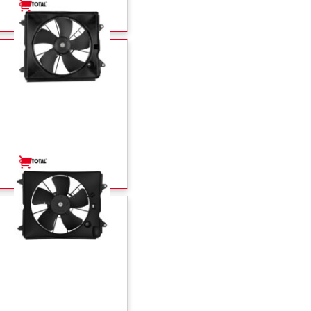
+
-
+
-