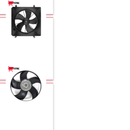
+
-
+
-