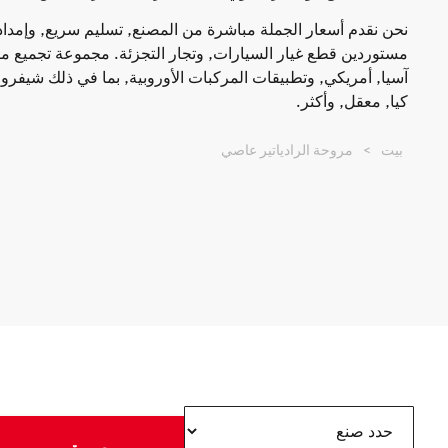
نحن نقدم أسعار الجملة مباشرة من المصنع, تسليم سريع, وإمداد
مستوردين قطع غيار السيارات, وتجار التجزئة. مجموعة تجميع مرو
آسيا, أمريكي, وتطبيقات المركبات الأوروبية, بما في ذلك شيفروليه
كيا, معقل, وأكثر.
بيت
>
مروحة الرادياتير عاصي
صورة