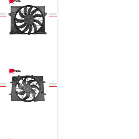
+
-
+
-