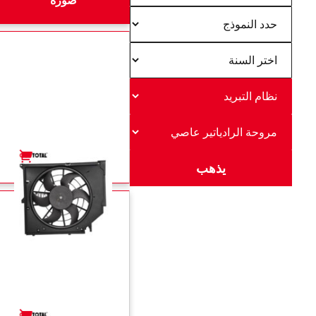
+
-
+
-