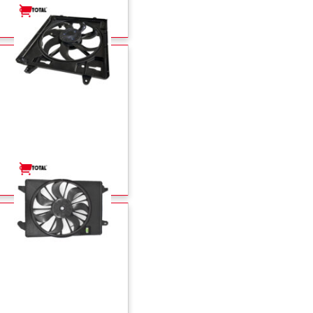
+
-
+
-