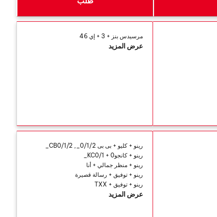
طلب
مرسيدس بنز + 3 + إي 46
عرض المزيد
رينو + كليو + بى بى 0/1/2_, CB0/1/2_
رينو + كانجو0 + KC0/1_
رينو + منظر جمالي + أنا
رينو + توفيق + رسالة قصيرة
رينو + توفيق + TXX
عرض المزيد