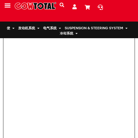
家
>
本田发动机支架 50850-T2F-A21
服务
资源
关于我们
使
发动机系统
电气系统
SUSPENSION & STEERING SYSTEM
冷却系统