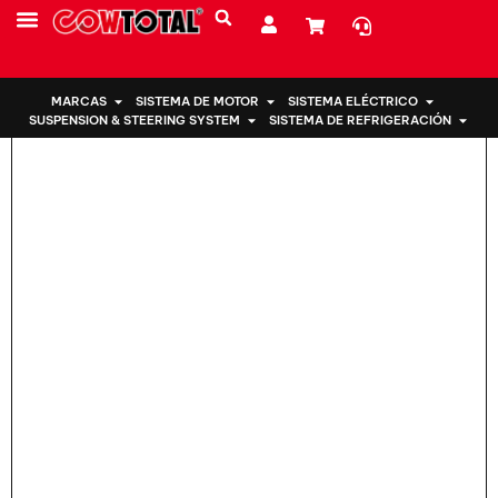
Hogar
>
Soporte de motor 50850-T2F-A21 para Honda
SOBRE NOSOTROS
MARCAS
SISTEMA DE MOTOR
SISTEMA ELÉCTRICO
SUSPENSION & STEERING SYSTEM
SISTEMA DE REFRIGERACIÓN