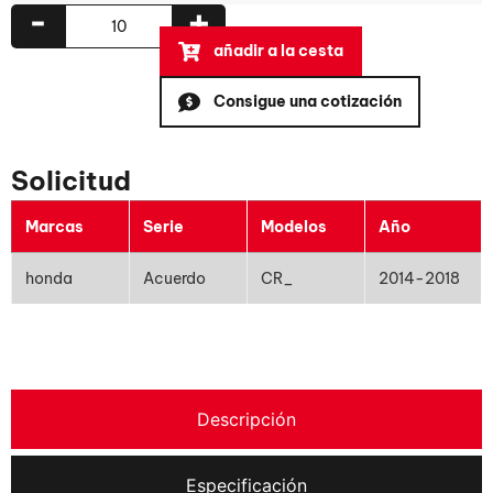
-
+
añadir a la cesta
Consigue una cotización
Solicitud
Marcas
Serie
Modelos
Año
honda
Acuerdo
CR_
2014-2018
Descripción
Especificación