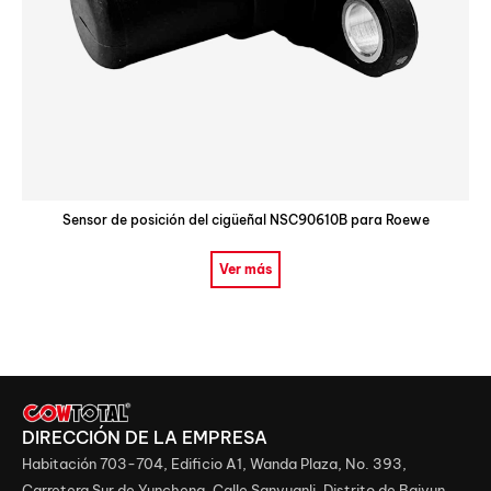
Sensor de posición del cigüeñal NSC90610B para Roewe
Ver más
DIRECCIÓN DE LA EMPRESA
Habitación 703-704, Edificio A1, Wanda Plaza, No. 393,
Carretera Sur de Yuncheng, Calle Sanyuanli, Distrito de Baiyun,