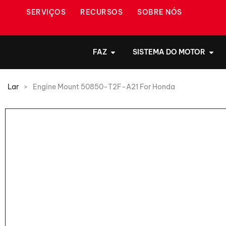
SERVIÇOS
RECURSOS
SOBRE NÓS
FAZ
SISTEMA DO MOTOR
Lar
>
Engine Mount 50850-T2F-A21 For Honda