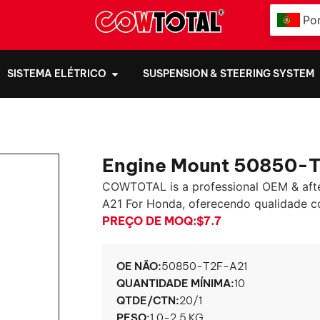
Po
SISTEMA ELÉTRICO
SUSPENSION & STEERING SYSTEM
Engine Mount 50850-T
COWTOTAL is a professional OEM & aft
A21 For Honda
, oferecendo qualidade co
PREÇO DE MOQ:
$7.7
OE NÃO:
50850-
T2F-A21
QUANTIDADE MÍNIMA:
10
QTDE/CTN:
20/1
PESO:
1.0-2.5 KG