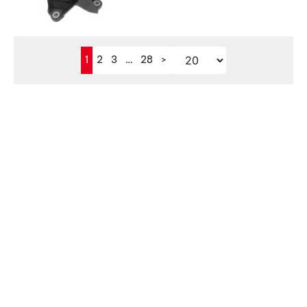
1
2
3
…
28
>