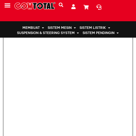
Rumah
>
Pemasangan Mesin 50850-TA2-H03 Untuk Honda
SUMBER DAYA
TENTANG KAMI
MEMBUAT
SISTEM MESIN
SISTEM LISTRIK
SUSPENSION & STEERING SYSTEM
SISTEM PENDINGIN