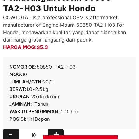
TA2-H03 Untuk Honda
COWTOTAL is a professional OEM & aftermarket
manufacturer of Engine Mount 50850-TA2-H03 For
Honda
, menawarkan kualitas yang dapat diandalkan
dan harga grosir langsung dari pabrik.
HARGA MOQ:
$5.3
NOMOR OE:
50850-TA2-H03
MOQ:
10
JUMLAH/CTN:
20/1
BERAT:
1.0-2.5 kg
UKURAN:
20x15x15 cm
JAMINAN:
1 Tahun
WAKTU PENGIRIMAN:
7-15 hari
POSISI:
Kiri Depan
-
+