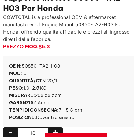
H03 Per Honda
COWTOTAL is a professional OEM & aftermarket
manufacturer of Engine Mount 50850-TA2-H03 For
Honda
, offrendo qualità affidabile e prezzi all'ingrosso
diretti dalla fabbrica.
PREZZO MOQ:
$5.3
OE N:
50850-TA2-H03
MOQ:
10
QUANTITÀ/CTN:
20/1
PESO:
1.0-2.5 KG
MISURARE:
20x15x15cm
GARANZIA:
1 Anno
TEMPI DI CONSEGNA:
7-15 Giorni
POSIZIONE:
Davanti a sinistra
-
+