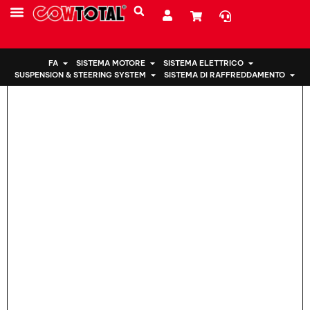
Casa
>
Supporto motore 50850-TA2-H03 Per Honda
CHI SIAMO
FA
SISTEMA MOTORE
SISTEMA ELETTRICO
SUSPENSION & STEERING SYSTEM
SISTEMA DI RAFFREDDAMENTO