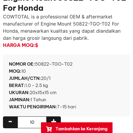
For Honda
COWTOTAL is a professional OEM & aftermarket
manufacturer of Engine Mount 50822-TGO-T02 For
Honda
, menawarkan kualitas yang dapat diandalkan
dan harga grosir langsung dari pabrik.
HARGA MOQ:
$
NOMOR OE:
50822-
TGO-T02
MOQ:
10
JUMLAH/CTN:
20/1
BERAT:
1.0 - 2.5 kg
UKURAN:
20x15x15 cm
JAMINAN:
1 Tahun
WAKTU PENGIRIMAN:
7-15 hari
-
+
Tambahkan ke Keranjang