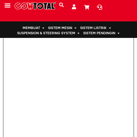
Rumah
>
Engine Mount 50822-TGO-T02 For Honda
SUMBER DAYA
TENTANG KAMI
MEMBUAT
SISTEM MESIN
SISTEM LISTRIK
SUSPENSION & STEERING SYSTEM
SISTEM PENDINGIN