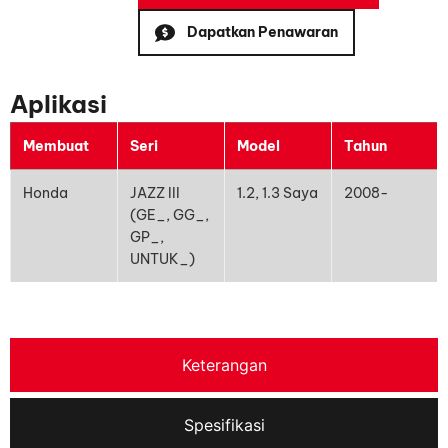
Dapatkan Penawaran
Aplikasi
Membuat
Seri
Model
Tahun
Honda
JAZZ III
1.2, 1.3 Saya
2008-
(GE_, GG_,
GP_,
UNTUK_)
Keterangan
Spesifikasi