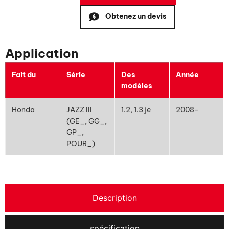
Obtenez un devis
Application
Fait du
Série
Des
Année
modèles
Honda
JAZZ III
1.2, 1.3 je
2008-
(GE_, GG_,
GP_,
POUR_)
Description
spécification