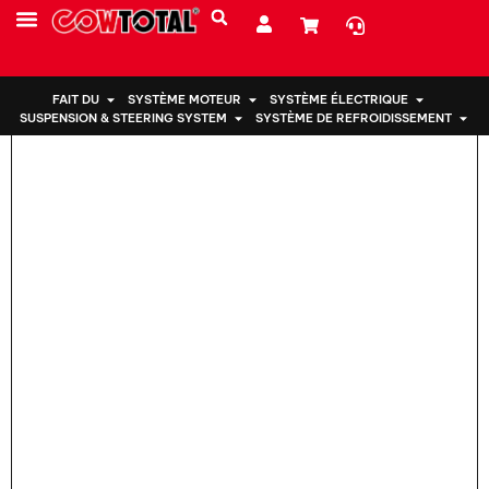
Maison
>
Support moteur 50822-TGO-T02 pour Honda
PRESTATIONS DE SERVICE
À PROPOS DE NOUS
FAIT DU
SYSTÈME MOTEUR
SYSTÈME ÉLECTRIQUE
SUSPENSION & STEERING SYSTEM
SYSTÈME DE REFROIDISSEMENT