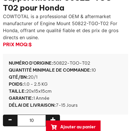
T02 pour Honda
COWTOTAL is a professional OEM & aftermarket
manufacturer of Engine Mount 50822-TGO-T02 For
Honda
, offrant une qualité fiable et des prix de gros
directs en usine.
PRIX ​​MOQ:
$
NUMÉRO D'ORIGINE:
50822-TGO-T02
QUANTITÉ MINIMALE DE COMMANDE:
10
QTÉ/BN:
20/1
POIDS:
1.0 - 2.5 KG
TAILLE:
20x15x15cm
GARANTIE:
1 Année
DÉLAI DE LIVRAISON:
7-15 Jours
-
+
Ajouter au panier