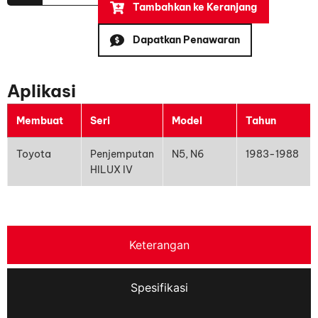
Tambahkan ke Keranjang
Dapatkan Penawaran
Aplikasi
Membuat
Seri
Model
Tahun
Toyota
Penjemputan
N5, N6
1983-1988
HILUX IV
Keterangan
Spesifikasi