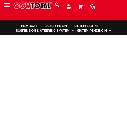
Rumah
>
Pemasangan Mesin 12371-54060 untuk Toyota
SUMBER DAYA
TENTANG KAMI
MEMBUAT
SISTEM MESIN
SISTEM LISTRIK
SUSPENSION & STEERING SYSTEM
SISTEM PENDINGIN