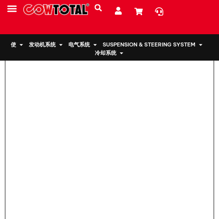
家
>
发动机支架 12371-54060 适用于丰田
服务
资源
关于我们
使
发动机系统
电气系统
SUSPENSION & STEERING SYSTEM
冷却系统