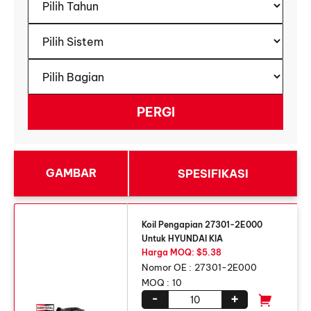
GAMBAR
SPESIFIKASI
Koil Pengapian 27301-2E000
Untuk HYUNDAI KIA
Harga MOQ: $5.38
Nomor OE :
27301-2E000
MOQ :
10
-
+