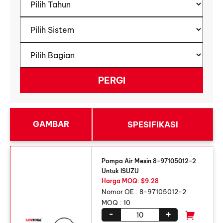
GAMBAR
SPESIFIKASI
Pompa Air Mesin 8-97105012-2
Untuk ISUZU
Harga MOQ: $9.28
Nomor OE :
8-97105012-2
MOQ :
10
-
+