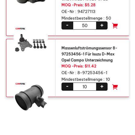
MOQ -Preis: $5.28
OE-Nr :
94727113
Mindestbestellmenge :
50
-
+
Massenluftströmungssensor 8-
97253456-1 Für Isuzu D-Max
Opel Campo Unterzeichnung
MOQ -Preis: $11.42
OE-Nr :
8-97253456-1
Mindestbestellmenge :
10
-
+