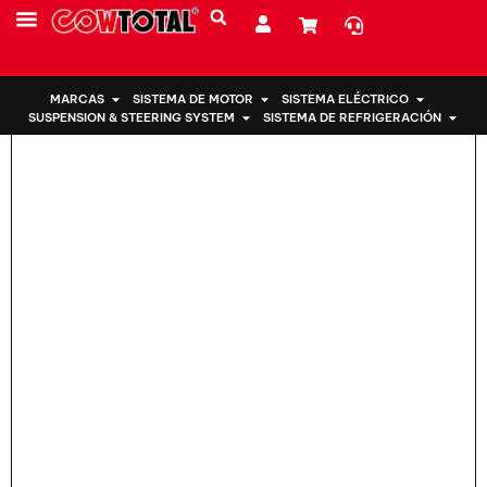
Hogar
>
Montaje del motor 12372-21240 Para TOYOTA COROLLA
SOBRE NOSOTROS
MARCAS
SISTEMA DE MOTOR
SISTEMA ELÉCTRICO
SUSPENSION & STEERING SYSTEM
SISTEMA DE REFRIGERACIÓN