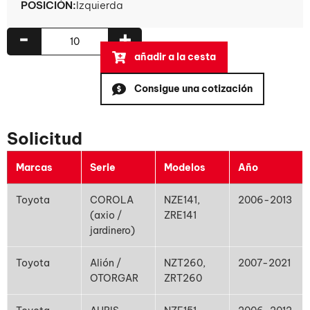
POSICIÓN:
Izquierda
-
+
añadir a la cesta
Consigue una cotización
Solicitud
Marcas
Serie
Modelos
Año
Toyota
COROLA
NZE141,
2006-2013
(axio /
ZRE141
jardinero)
Toyota
Alión /
NZT260,
2007-2021
OTORGAR
ZRT260