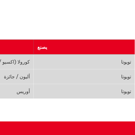
يصنع
تويوتا
كورولا (اكسيو /
تويوتا
أليون / جائزة
تويوتا
أوريس