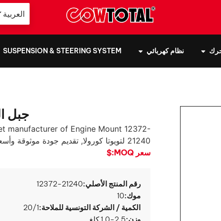
العربية
حرك
نظام كهربائي
SUSPENSION & STEERING SYSTEM
جبل المحرك 12372
t manufacturer of Engine Mount
12372-
21240 لتويوتا كورولا, تقديم جودة موثوقة وأسعار الجملة مباشرة من المصنع.
سعر MOQ:
$
رقم المنتج الأصلي:
12372-21240
موك:
10
الكمية / الشركة التونسية للملاحة:
20/1
وزن:
1.0-2.5 كلغ