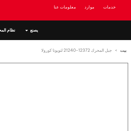
خدمات
موارد
معلومات عنا
يصنع
نظام الم
بيت
>
جبل المحرك 12372-21240 لتويوتا كورولا