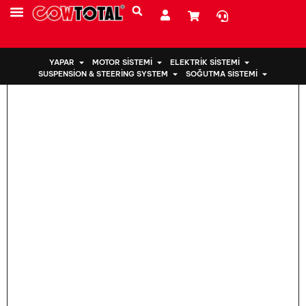
Ev
>
Motor Takozu 12372-21240 TOYOTA COROLLA için
YAPAR
MOTOR SISTEMI
ELEKTRIK SISTEMI
SUSPENSION & STEERING SYSTEM
SOĞUTMA SISTEMI