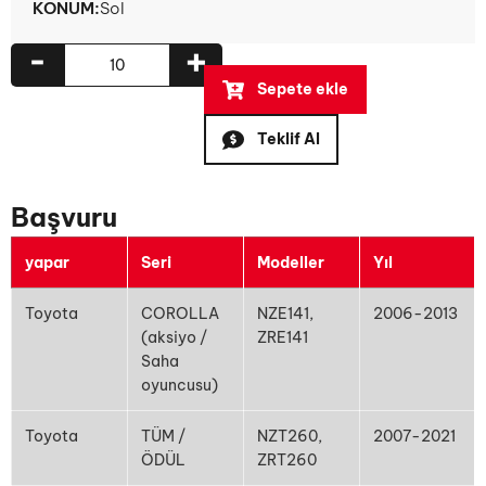
KONUM:
Sol
-
+
Sepete ekle
Teklif Al
Başvuru
yapar
Seri
Modeller
Yıl
Toyota
COROLLA
NZE141,
2006-2013
(aksiyo /
ZRE141
Saha
oyuncusu)
Toyota
TÜM /
NZT260,
2007-2021
ÖDÜL
ZRT260