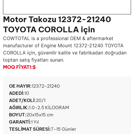
Motor Takozu 12372-21240
TOYOTA COROLLA için
COWTOTAL is a professional OEM & aftermarket
manufacturer of Engine Mount
12372-21240 TOYOTA
COROLLA için, güvenilir kalite ve fabrikadan doğrudan
toptan satış fiyatları sunan.
MOQ FIYATI:
$
OE HAYIR:
12372-21240
ADEDI:
10
ADET/KOLI:
20/1
AĞIRLIK:
1.0-2.5 KİLOGRAM
BOYUT:
20x15x15 cm
GARANTI:
1 Yıl
TESLIMAT SÜRESI:
7-15 Günler