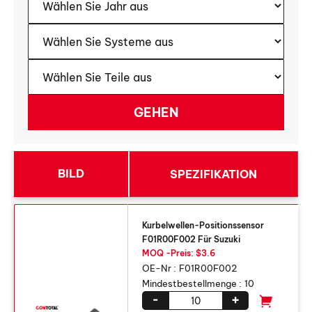
BILD
SPEZIFIKATION
Kurbelwellen-Positionssensor
F01R00F002 Für Suzuki
MOQ -Preis: $3.6
OE-Nr :
F01R00F002
Mindestbestellmenge :
10
-
+