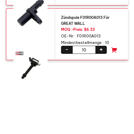
Zündspule F01R00A013 Für
GREAT WALL
MOQ -Preis: $6.33
OE-Nr :
F01R00A013
Mindestbestellmenge :
10
-
+