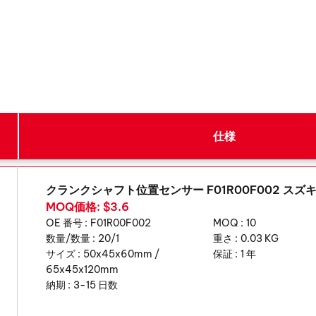
仕様
クランクシャフト位置センサー F01R00F002 スズ
MOQ価格: $3.6
OE 番号 :
F01R00F002
MOQ :
10
数量/数量 :
20/1
重さ :
0.03 KG
サイズ :
50x45x60mm /
保証 :
1 年
65x45x120mm
納期 :
3-15 日数