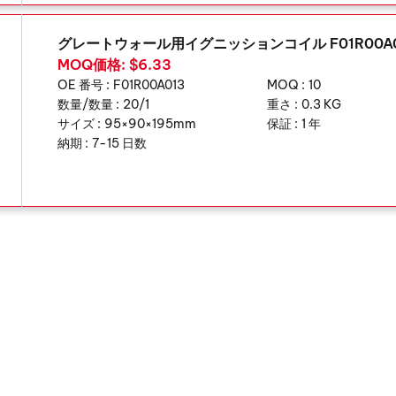
グレートウォール用イグニッションコイル F01R00A0
MOQ価格: $6.33
OE 番号 :
F01R00A013
MOQ :
10
数量/数量 :
20/1
重さ :
0.3 KG
サイズ :
95×90×195mm
保証 :
1 年
納期 :
7-15 日数