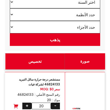
صورة
تخصيص
مستشعر درجة حرارة سائل التبريد
46824133 لشركة فيات
سعر MOQ: $0
رقم المنتج الأصلي :
46824133
موك :
20
+
-