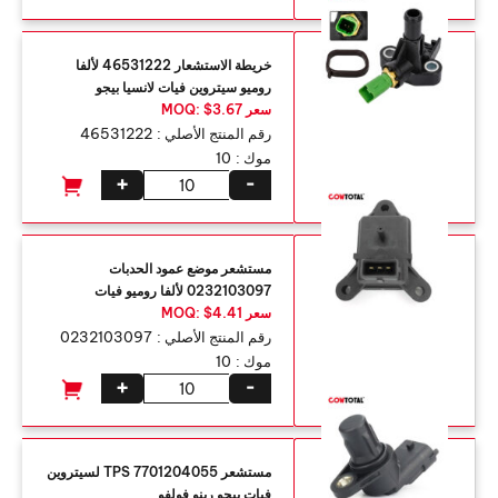
خريطة الاستشعار 46531222 لألفا
روميو سيتروين فيات لانسيا بيجو
سعر MOQ: $3.67
رقم المنتج الأصلي :
46531222
موك :
10
+
-
مستشعر موضع عمود الحدبات
0232103097 لألفا روميو فيات
سعر MOQ: $4.41
رقم المنتج الأصلي :
0232103097
موك :
10
+
-
مستشعر TPS 7701204055 لسيتروين
فيات بيجو رينو فولفو