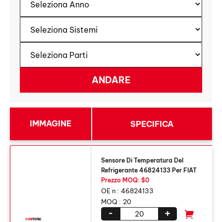
IMMAGINE
SPECIFICA
Sensore Di Temperatura Del
Refrigerante 46824133 Per FIAT
Prezzo MOQ: $0
OE n :
46824133
MOQ :
20
-
+