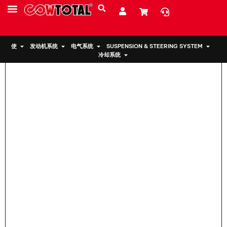
家
>
本田发动机支架 50820-TLA-A01
服务
资源
关于我们
使
发动机系统
电气系统
SUSPENSION & STEERING SYSTEM
冷却系统