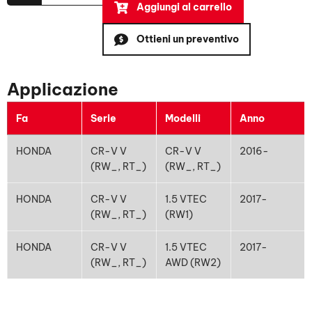
Aggiungi al carrello
Ottieni un preventivo
Applicazione
Fa
Serie
Modelli
Anno
HONDA
CR-V V
CR-V V
2016-
(RW_, RT_)
(RW_, RT_)
HONDA
CR-V V
1.5 VTEC
2017-
(RW_, RT_)
(
RW1
)
HONDA
CR-V V
1.5
VTEC
2017-
(RW_, RT_)
AWD
(
RW2
)