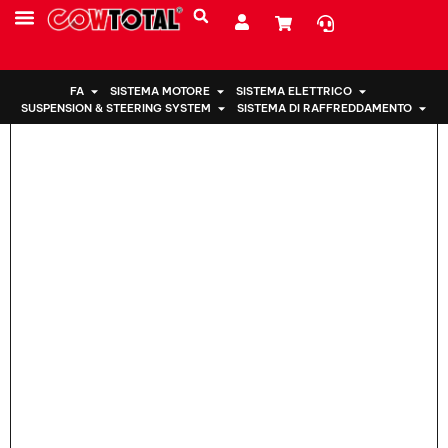
Casa
>
Supporto motore 50820-TLA-A01 Per Honda
CHI SIAMO
FA
SISTEMA MOTORE
SISTEMA ELETTRICO
SUSPENSION & STEERING SYSTEM
SISTEMA DI RAFFREDDAMENTO