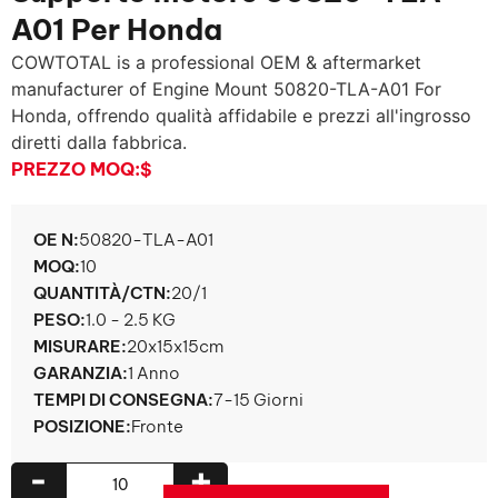
A01 Per Honda
COWTOTAL is a professional OEM & aftermarket
manufacturer of Engine Mount 50820-TLA-A01 For
Honda
, offrendo qualità affidabile e prezzi all'ingrosso
diretti dalla fabbrica.
PREZZO MOQ:
$
OE N:
50820-
TLA-A01
MOQ:
10
QUANTITÀ/CTN:
20/1
PESO:
1.0 - 2.5 KG
MISURARE:
20x15x15cm
GARANZIA:
1 Anno
TEMPI DI CONSEGNA:
7-15 Giorni
POSIZIONE:
Fronte
-
+