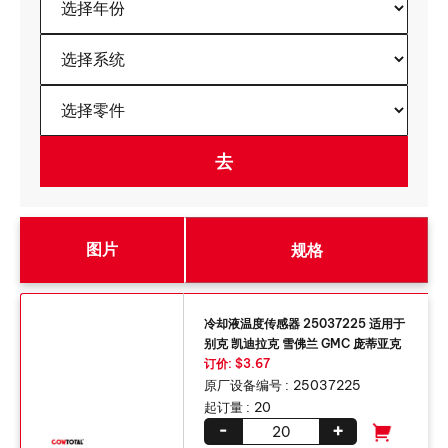
图片
规格
冷却液温度传感器 25037225 适用于
别克 凯迪拉克 雪佛兰 GMC 庞蒂亚克
订价: $3.67
原厂设备编号 :
25037225
起订量 :
20
-
+