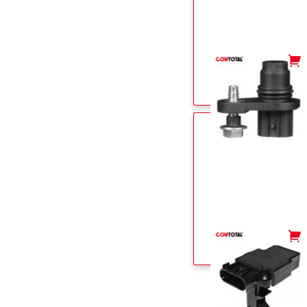
-
+
-
+