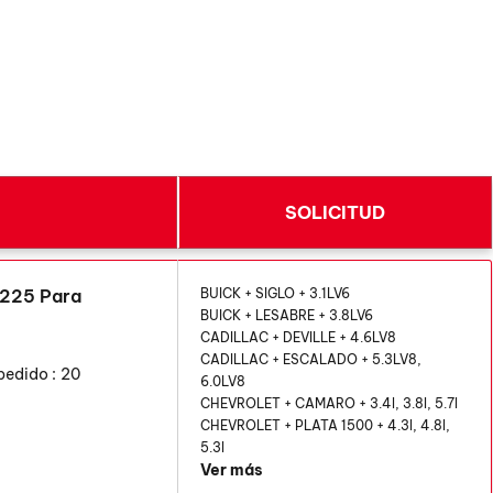
SOLICITUD
7225 Para
BUICK + SIGLO + 3.1LV6
BUICK + LESABRE + 3.8LV6
CADILLAC + DEVILLE + 4.6LV8
CADILLAC + ESCALADO + 5.3LV8,
pedido :
20
6.0LV8
CHEVROLET + CAMARO + 3.4l, 3.8l, 5.7l
CHEVROLET + PLATA 1500 + 4.3l, 4.8l,
5.3l
Ver más