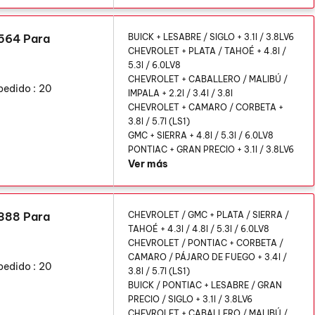
6564 Para
BUICK + LESABRE / SIGLO + 3.1l / 3.8LV6
CHEVROLET + PLATA / TAHOÉ + 4.8l /
5.3l / 6.0LV8
CHEVROLET + CABALLERO / MALIBÚ /
pedido :
20
IMPALA + 2.2l / 3.4l / 3.8l
CHEVROLET + CAMARO / CORBETA +
3.8l / 5.7l (LS1)
GMC + SIERRA + 4.8l / 5.3l / 6.0LV8
PONTIAC + GRAN PRECIO + 3.1l / 3.8LV6
Ver más
6388 Para
CHEVROLET / GMC + PLATA / SIERRA /
TAHOÉ + 4.3l / 4.8l / 5.3l / 6.0LV8
CHEVROLET / PONTIAC + CORBETA /
CAMARO / PÁJARO DE FUEGO + 3.4l /
pedido :
20
3.8l / 5.7l (LS1)
BUICK / PONTIAC + LESABRE / GRAN
PRECIO / SIGLO + 3.1l / 3.8LV6
CHEVROLET + CABALLERO / MALIBÚ /