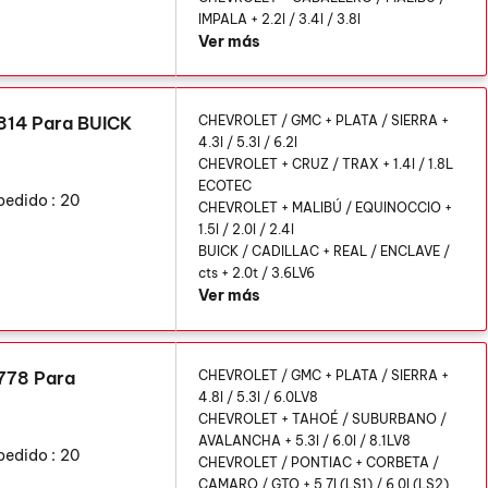
IMPALA + 2.2l / 3.4l / 3.8l
Ver más
814 Para BUICK
CHEVROLET / GMC + PLATA / SIERRA +
4.3l / 5.3l / 6.2l
CHEVROLET + CRUZ / TRAX + 1.4l / 1.8L
ECOTEC
pedido :
20
CHEVROLET + MALIBÚ / EQUINOCCIO +
1.5l / 2.0l / 2.4l
BUICK / CADILLAC + REAL / ENCLAVE /
cts + 2.0t / 3.6LV6
Ver más
778 Para
CHEVROLET / GMC + PLATA / SIERRA +
4.8l / 5.3l / 6.0LV8
CHEVROLET + TAHOÉ / SUBURBANO /
AVALANCHA + 5.3l / 6.0l / 8.1LV8
pedido :
20
CHEVROLET / PONTIAC + CORBETA /
CAMARO / GTO + 5.7l (LS1) / 6.0l (LS2)