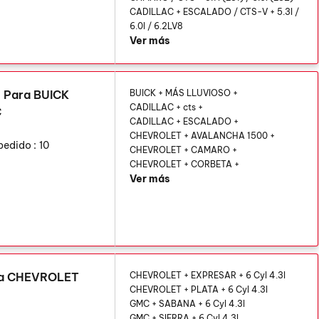
CADILLAC + ESCALADO / CTS-V + 5.3l /
6.0l / 6.2LV8
Ver más
1 Para BUICK
BUICK + MÁS LLUVIOSO +
CADILLAC + cts +
C
CADILLAC + ESCALADO +
CHEVROLET + AVALANCHA 1500 +
pedido :
10
CHEVROLET + CAMARO +
CHEVROLET + CORBETA +
Ver más
ara CHEVROLET
CHEVROLET + EXPRESAR + 6 Cyl 4.3l
CHEVROLET + PLATA + 6 Cyl 4.3l
GMC + SABANA + 6 Cyl 4.3l
GMC + SIERRA + 6 Cyl 4.3l