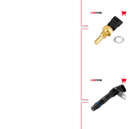
-
+
-
+