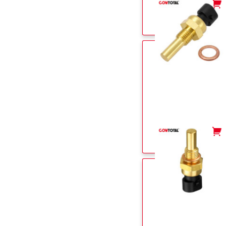
-
+
-
+