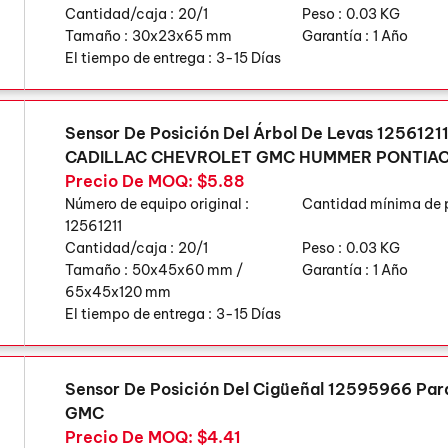
Cantidad/caja :
20/1
Peso :
0.03 KG
Tamaño :
30x23x65 mm
Garantía :
1 Año
El tiempo de entrega :
3-15 Días
Sensor De Posición Del Árbol De Levas 1256121
CADILLAC CHEVROLET GMC HUMMER PONTIA
Precio De MOQ: $5.88
Número de equipo original :
Cantidad mínima de 
12561211
Cantidad/caja :
20/1
Peso :
0.03 KG
Tamaño :
50x45x60 mm /
Garantía :
1 Año
65x45x120 mm
El tiempo de entrega :
3-15 Días
Sensor De Posición Del Cigüeñal 12595966 P
GMC
Precio De MOQ: $4.41