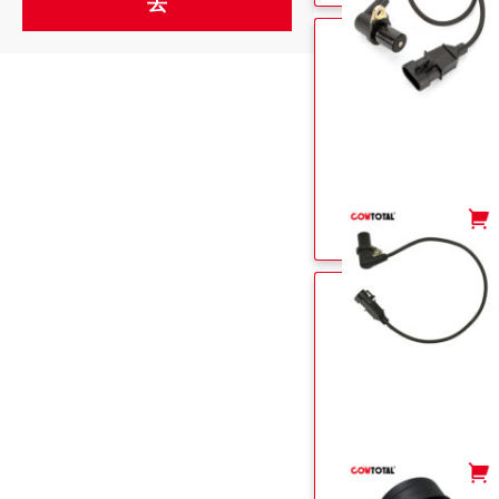
-
+
-
+