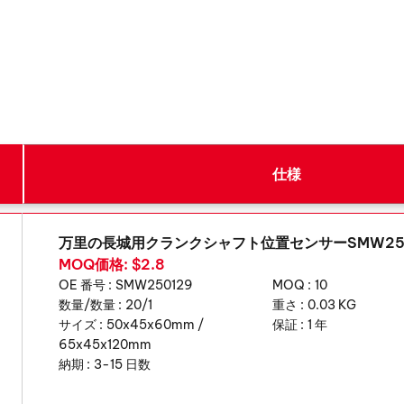
仕様
万里の長城用クランクシャフト位置センサーSMW250
MOQ価格: $2.8
OE 番号 :
SMW250129
MOQ :
10
数量/数量 :
20/1
重さ :
0.03 KG
サイズ :
50x45x60mm /
保証 :
1 年
65x45x120mm
納期 :
3-15 日数