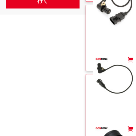
-
+
-
+