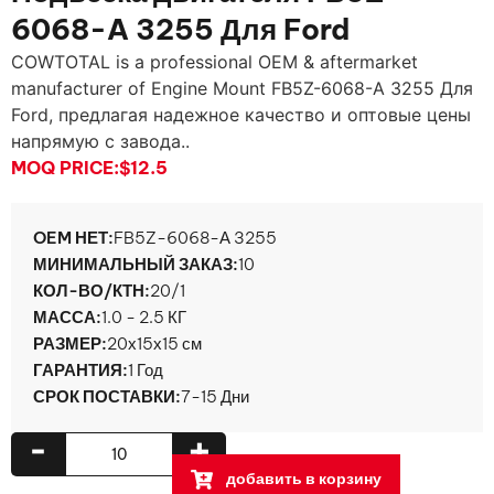
6068-A 3255 Для Ford
COWTOTAL is a professional OEM & aftermarket
manufacturer of Engine Mount FB5Z-6068-A
3255 Для
Ford, предлагая надежное качество и оптовые цены
напрямую с завода..
MOQ PRICE:
$12.5
OEM НЕТ:
FB5Z-6068-А 3255
МИНИМАЛЬНЫЙ ЗАКАЗ:
10
КОЛ-ВО/КТН:
20/1
МАССА:
1.0 - 2.5 КГ
РАЗМЕР:
20х15х15 см
ГАРАНТИЯ:
1 Год
СРОК ПОСТАВКИ:
7-15 Дни
-
+
добавить в корзину