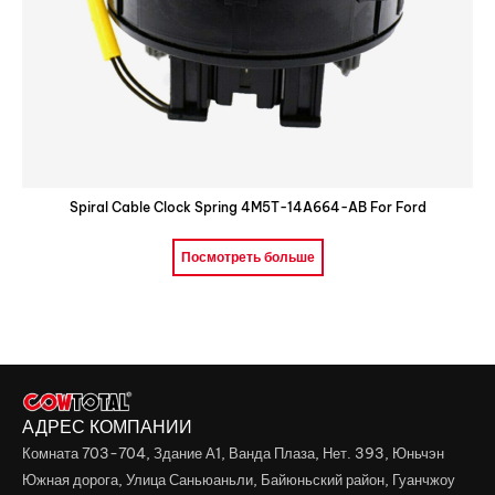
Spiral Cable Clock Spring 4M5T-14A664-AB For Ford
Посмотреть больше
АДРЕС КОМПАНИИ
Комната 703-704, Здание А1, Ванда Плаза, Нет. 393, Юньчэн
Южная дорога, Улица Саньюаньли, Байюньский район, Гуанчжоу