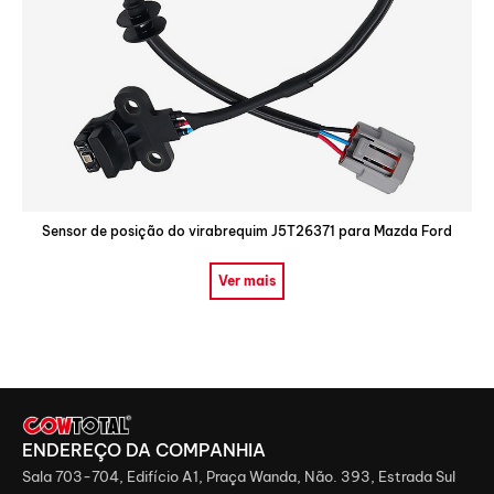
Sensor de posição do virabrequim J5T26371 para Mazda Ford
Ver mais
ENDEREÇO ​​DA COMPANHIA
Sala 703-704, Edifício A1, Praça Wanda, Não. 393, Estrada Sul