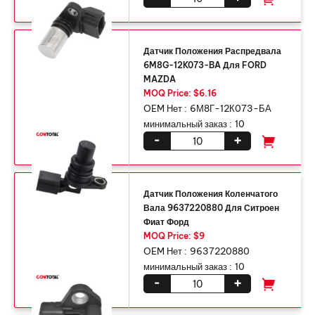
Датчик Положения Распредвала
6M8G-12K073-BA Для FORD
MAZDA
MOQ Price: $6.16
OEM Нет :
6М8Г-12К073-БА
минимальный заказ :
10
-
+
Датчик Положения Коленчатого
Вала 9637220880 Для Ситроен
Фиат Форд
MOQ Price: $9
OEM Нет :
9637220880
минимальный заказ :
10
-
+