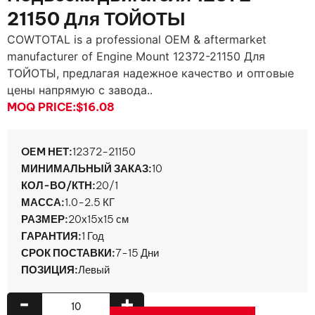
21150 Для ТОЙОТЫ
COWTOTAL is a professional OEM & aftermarket
manufacturer of Engine Mount
12372-21150 Для
ТОЙОТЫ, предлагая надежное качество и оптовые
цены напрямую с завода..
MOQ PRICE:
$16.08
OEM НЕТ:
12372-21150
МИНИМАЛЬНЫЙ ЗАКАЗ:
10
КОЛ-ВО/КТН:
20/1
МАССА:
1.0-2.5 КГ
РАЗМЕР:
20х15х15 см
ГАРАНТИЯ:
1 Год
СРОК ПОСТАВКИ:
7-15 Дни
ПОЗИЦИЯ:
Левый
-
+