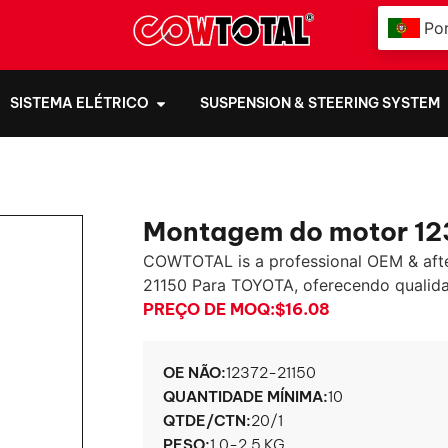
Po
SISTEMA ELÉTRICO
SUSPENSION & STEERING SYSTEM
Montagem do motor 12
COWTOTAL is a professional OEM & aft
21150 Para TOYOTA, oferecendo qualidad
PREÇO DE MOQ:
$16.08
OE NÃO:
12372-21150
QUANTIDADE MÍNIMA:
10
QTDE/CTN:
20/1
PESO:
1.0-2.5 KG