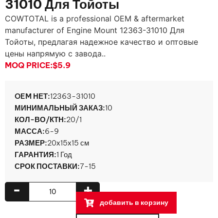
31010 Для Тойоты
COWTOTAL is a professional OEM & aftermarket
manufacturer of Engine Mount
12363-31010 Для
Тойоты, предлагая надежное качество и оптовые
цены напрямую с завода..
MOQ PRICE:
$5.9
OEM НЕТ:
12363-31010
МИНИМАЛЬНЫЙ ЗАКАЗ:
10
КОЛ-ВО/КТН:
20/1
МАССА:
6-9
РАЗМЕР:
20х15х15 см
ГАРАНТИЯ:
1 Год
СРОК ПОСТАВКИ:
7-15
-
+
добавить в корзину