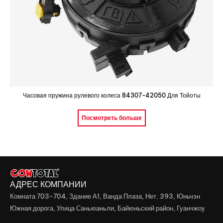
Часовая пружина рулевого колеса 84307-42050 Для Тойоты
Посмотреть больше
АДРЕС КОМПАНИИ
Комната 703-704, Здание А1, Ванда Плаза, Нет. 393, Юньчэн
Южная дорога, Улица Саньюаньли, Байюньский район, Гуанчжоу