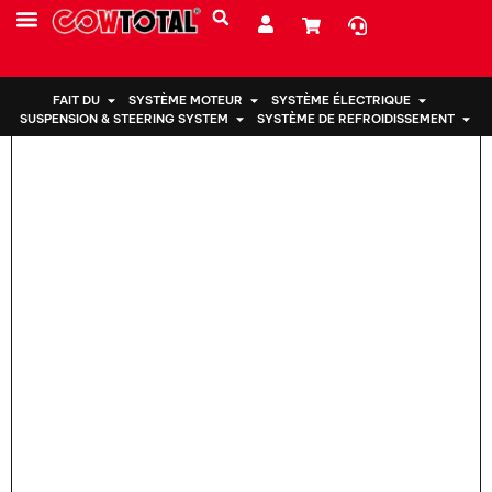
Maison
>
Support moteur 12363-31010 PourToyota
PRESTATIONS DE SERVICE
À PROPOS DE NOUS
FAIT DU
SYSTÈME MOTEUR
SYSTÈME ÉLECTRIQUE
SUSPENSION & STEERING SYSTEM
SYSTÈME DE REFROIDISSEMENT