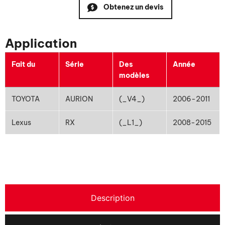
Obtenez un devis
Application
Fait du
Série
Des
Année
modèles
TOYOTA
AURION
(_V4_)
2006-2011
Lexus
RX
(_L1_)
2008-2015
Description