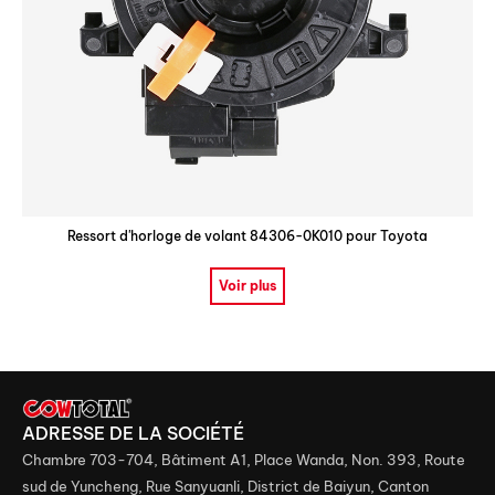
Ressort d'horloge de volant 84306-0K010 pour Toyota
Voir plus
ADRESSE DE LA SOCIÉTÉ
Chambre 703-704, Bâtiment A1, Place Wanda, Non. 393, Route
sud de Yuncheng, Rue Sanyuanli, District de Baiyun, Canton