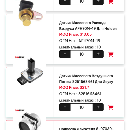
-
+
Датчик Массового Расхода
Воздуха AFH70M-19 Для Holden
MOQ Price: $13.05
OEM Нет :
AFH70M-19
минимальный заказ :
10
-
+
Датчик Массового Воздушного
Потока 8251668461 Для Исузу
MOQ Price: $21.7
OEM Нет :
8251668461
минимальный заказ :
10
-
+
Подвеска Двигателя 8-97039-