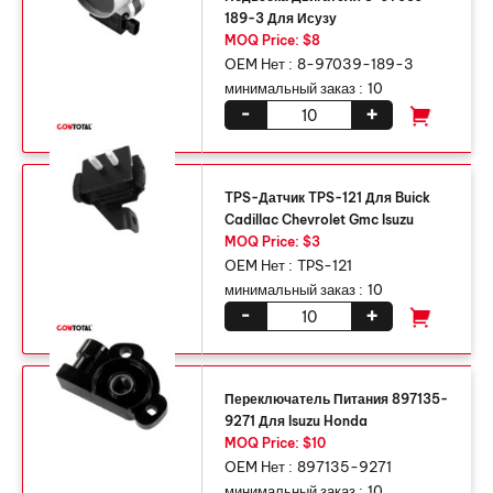
189-3 Для Исузу
MOQ Price: $8
OEM Нет :
8-97039-189-3
минимальный заказ :
10
-
+
TPS-Датчик TPS-121 Для Buick
Cadillac Chevrolet Gmc Isuzu
MOQ Price: $3
OEM Нет :
TPS-121
минимальный заказ :
10
-
+
Переключатель Питания 897135-
9271 Для Isuzu Honda
MOQ Price: $10
OEM Нет :
897135-9271
минимальный заказ :
10