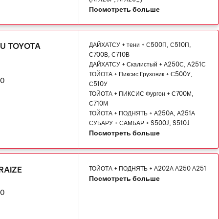
Посмотреть больше
SU TOYOTA
ДАЙХАТСУ + тени + С500П, С510П,
С700В, С710В
ДАЙХАТСУ + Скалистый + А250С, А251С
ТОЙОТА + Пиксис Грузовик + С500У,
10
С510У
ТОЙОТА + ПИКСИС Фургон + С700М,
С710М
ТОЙОТА + ПОДНЯТЬ + А250А, А251А
СУБАРУ + САМБАР + S500J, S510J
Посмотреть больше
RAIZE
ТОЙОТА + ПОДНЯТЬ + А202А А250 А251
Посмотреть больше
10