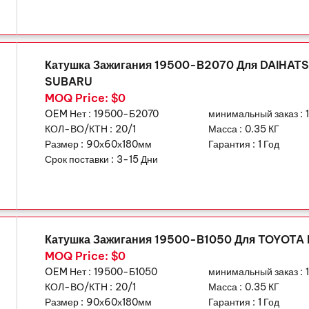
Катушка Зажигания 19500-B2070 Для DAIHAT
SUBARU
MOQ Price: $0
OEM Нет :
19500-Б2070
минимальный заказ :
КОЛ-ВО/КТН :
20/1
Масса :
0.35 КГ
Размер :
90х60х180мм
Гарантия :
1 Год
Срок поставки :
3-15 Дни
Катушка Зажигания 19500-B1050 Для TOYOTA 
MOQ Price: $0
OEM Нет :
19500-Б1050
минимальный заказ :
КОЛ-ВО/КТН :
20/1
Масса :
0.35 КГ
Размер :
90х60х180мм
Гарантия :
1 Год