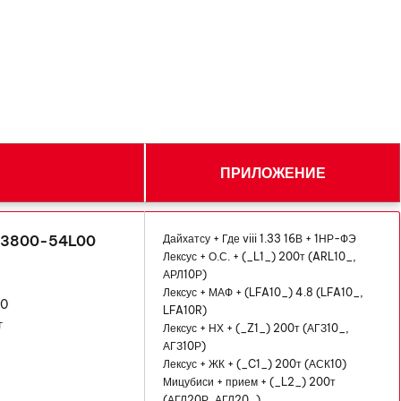
ПРИЛОЖЕНИЕ
 13800-54L00
Дайхатсу + Где viii 1.33 16В + 1НР-ФЭ
Лексус + О.С. + (_L1_) 200т (ARL10_,
АРЛ10Р)
Лексус + МАФ + (LFA10_) 4.8 (LFA10_,
10
LFA10R)
г
Лексус + НХ + (_Z1_) 200т (АГЗ10_,
АГЗ10Р)
Лексус + ЖК + (_C1_) 200т (АСК10)
Мицубиси + прием + (_L2_) 200т
(АГЛ20Р, АГЛ20_)