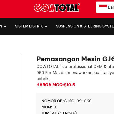
Ba
N
SISTEM LISTRIK
SUSPENSION & STEERING SYST
Pemasangan Mesin GJ
COWTOTAL is a professional OEM & aft
060 For Mazda
, menawarkan kualitas ya
pabrik.
HARGA MOQ:
$10.5
NOMOR OE:
GJ6G-39-060
MOQ:
10
JUMLAH/CTN:
20/1