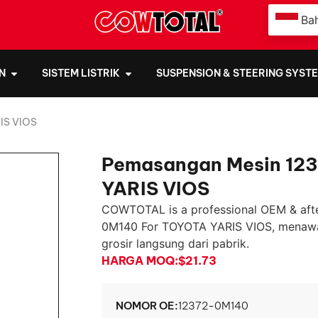
Ba
N
SISTEM LISTRIK
SUSPENSION & STEERING SYST
IS VIOS
Pemasangan Mesin 12
YARIS VIOS
COWTOTAL is a professional OEM & aft
0M140 For TOYOTA YARIS VIOS
, menawa
grosir langsung dari pabrik.
HARGA MOQ:
$21.73
NOMOR OE:
12372-0M140