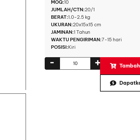
MOQ:
10
JUMLAH/CTN:
20/1
BERAT:
1.0-2.5 kg
UKURAN:
20x15x15 cm
JAMINAN:
1 Tahun
WAKTU PENGIRIMAN:
7-15 hari
POSISI:
Kiri
-
+
Tambahk
Dapatk