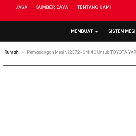
JASA
SUMBER DAYA
TENTANG KAMI
MEMBUAT
SISTEM MESI
Rumah
>
Pemasangan Mesin 12372-0M140 Untuk TOYOTA YAR