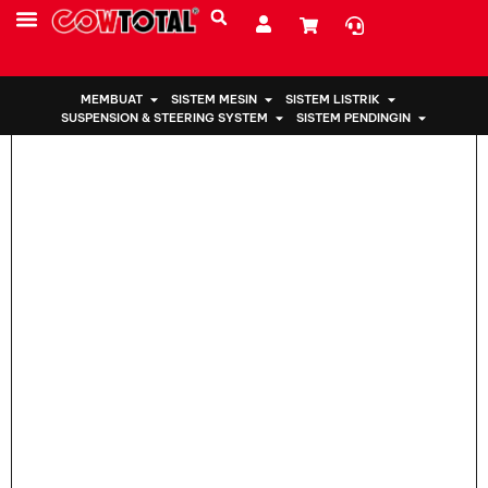
Rumah
>
Pemasangan Mesin 12371-74471 untuk Toyota
SUMBER DAYA
TENTANG KAMI
MEMBUAT
SISTEM MESIN
SISTEM LISTRIK
SUSPENSION & STEERING SYSTEM
SISTEM PENDINGIN