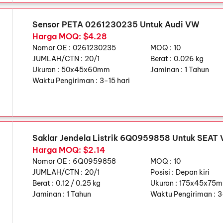
Sensor PETA 0261230235 Untuk Audi VW
Harga MOQ: $4.28
Nomor OE :
0261230235
MOQ :
10
JUMLAH/CTN :
20/1
Berat :
0.026 kg
Ukuran :
50x45x60mm
Jaminan :
1 Tahun
Waktu Pengiriman :
3-15 hari
Saklar Jendela Listrik 6Q0959858 Untuk SEAT
Harga MOQ: $2.14
Nomor OE :
6Q0959858
MOQ :
10
JUMLAH/CTN :
20/1
Posisi :
Depan kiri
Berat :
0.12 / 0.25 kg
Ukuran :
175x45x75
Jaminan :
1 Tahun
Waktu Pengiriman :
3