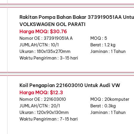
Rakitan Pompa Bahan Bakar 373919051AA Unt
VOLKSWAGEN GOL PARATI
Harga MOQ: $30.76
Nomor OE :
373919051A A
MOQ :
5
JUMLAH/CTN :
10/1
Berat :
1.2 kg
Ukuran :
180x135x270mm
Jaminan :
1 Tahun
Waktu Pengiriman :
3-15 hari
Koil Pengapian 221603010 Untuk Audi VW
Harga MOQ: $12.3
Nomor OE :
221603010
MOQ :
20komputer
JUMLAH/CTN :
20/1
Berat :
0.3kg
Ukuran :
120x90x130mm
Jaminan :
1 Tahun
Waktu Pengiriman :
7-15 hari