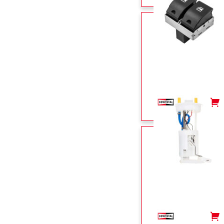
-
+
-
+