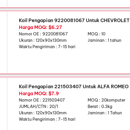
Koil Pengapian 9220081067 Untuk CHEVROLE
Harga MOQ: $6.27
Nomor OE :
9220081067
MOQ :
10
Ukuran :
120x90x130mm
Jaminan :
1 tahun
Waktu Pengiriman :
7-15 hari
Koil Pengapian 221503407 Untuk ALFA ROMEO
Harga MOQ: $7.9
Nomor OE :
221503407
MOQ :
20komputer
JUMLAH/CTN :
20/1
Berat :
0.3kg
Ukuran :
120x90x130mm
Jaminan :
1 Tahun
Waktu Pengiriman :
7-15 hari