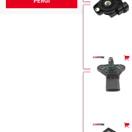
-
+
-
+