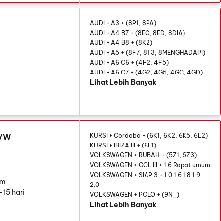
AUDI + A3 + (8P1, 8PA)
AUDI + A4 B7 + (8EC, 8ED, 8DIA)
AUDI + A4 B8 + (8K2)
AUDI + A5 + (8F7, 8T3, 8MENGHADAPI)
AUDI + A6 C6 + (4F2, 4F5)
AUDI + A6 C7 + (4G2, 4G5, 4GC, 4GD)
Lihat Lebih Banyak
 VW
KURSI + Cordoba + (6K1, 6K2, 6K5, 6L2)
KURSI + IBIZA III + (6L1)
VOLKSWAGEN + RUBAH + (5Z1, 5Z3)
VOLKSWAGEN + GOL III + 1.6 Rapat umum
VOLKSWAGEN + SIAP 3 + 1.0 1.6 1.8 1.9
mm
2.0
-15 hari
VOLKSWAGEN + POLO + (9N_)
Lihat Lebih Banyak