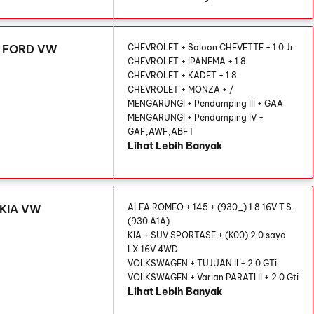
T FORD VW
CHEVROLET + Saloon CHEVETTE + 1.0 Jr
CHEVROLET + IPANEMA + 1.8
CHEVROLET + KADET + 1.8
CHEVROLET + MONZA + /
MENGARUNGI + Pendamping III + GAA
MENGARUNGI + Pendamping IV +
GAF,AWF,ABFT
Lihat Lebih Banyak
 KIA VW
ALFA ROMEO + 145 + (930_) 1.8 16V T.S.
(930.A1A)
KIA + SUV SPORTASE + (K00) 2.0 saya
LX 16V 4WD
VOLKSWAGEN + TUJUAN II + 2.0 GTi
VOLKSWAGEN + Varian PARATI II + 2.0 Gti
Lihat Lebih Banyak