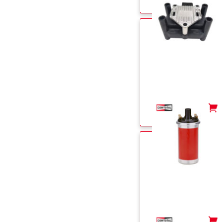
-
+
-
+