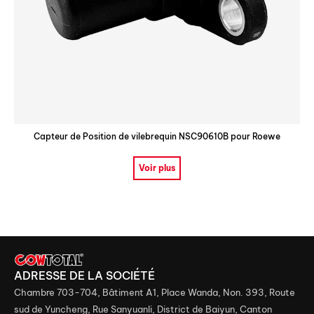
Capteur de Position de vilebrequin NSC90610B pour Roewe
Voir plus
ADRESSE DE LA SOCIÉTÉ
Chambre 703-704, Bâtiment A1, Place Wanda, Non. 393, Route
sud de Yuncheng, Rue Sanyuanli, District de Baiyun, Canton