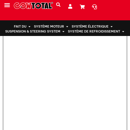
Maison
>
Support moteur 50820-SNA-050 PourHONDA
PRESTATIONS DE SERVICE
À PROPOS DE NOUS
FAIT DU
SYSTÈME MOTEUR
SYSTÈME ÉLECTRIQUE
SUSPENSION & STEERING SYSTEM
SYSTÈME DE REFROIDISSEMENT