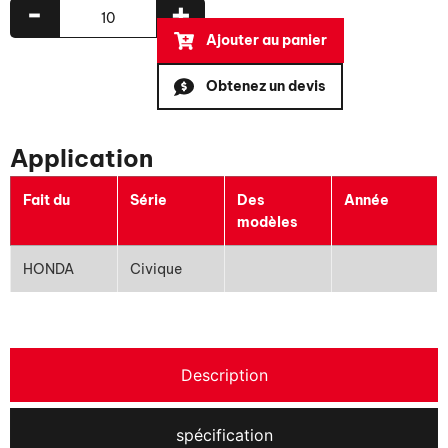
-
+
Ajouter au panier
Obtenez un devis
Application
Fait du
Série
Des
Année
modèles
HONDA
Civique
Description
spécification