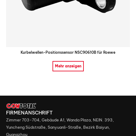
Kurbelwellen-Positionssensor NSC90610B für Roewe
Mehr anzeigen
FIRMENANSCHRIFT
Zimmer 703-704, Gebäude A1, Wanda Plaza, NEIN. 393,
Yuncheng Südstraße, Sanyuanli-Straße, Bezirk Baiyun,
Guangzhou