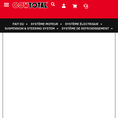
Maison
>
Support moteur 12372-21230 Pour TOYOTA COROLLA
PRESTATIONS DE SERVICE
À PROPOS DE NOUS
FAIT DU
SYSTÈME MOTEUR
SYSTÈME ÉLECTRIQUE
SUSPENSION & STEERING SYSTEM
SYSTÈME DE REFROIDISSEMENT