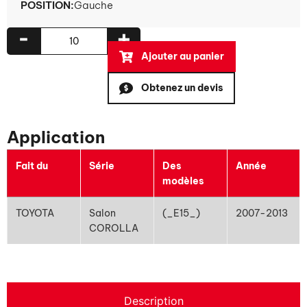
POSITION:
Gauche
-
+
Ajouter au panier
Obtenez un devis
Application
Fait du
Série
Des
Année
modèles
TOYOTA
Salon
(_E15_)
2007-2013
COROLLA
Description